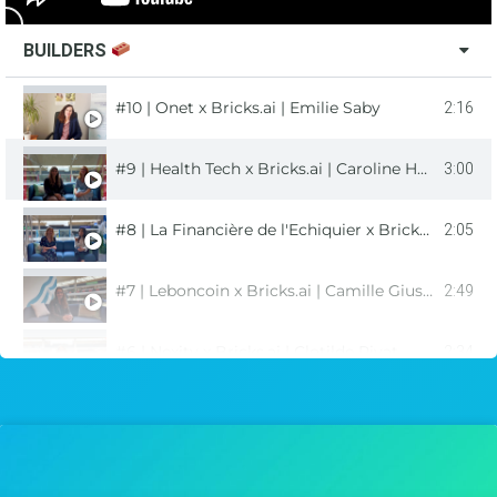
BUILDERS
#10 | Onet x Bricks.ai | Emilie Saby
2:16
#9 | Health Tech x Bricks.ai | Caroline Henry & Céline Faria
3:00
#8 | La Financière de l'Echiquier x Bricks.ai | Audrey Ohayon & Clothilde Helluy Lafont
2:05
#7 | Leboncoin x Bricks.ai | Camille Giustini
2:49
#6 | Nexity x Bricks.ai | Clotilde Rivat
2:34
#5 | Tibco x Bricks.ai | Stéphane Groc
2:36
#4 | Odigo x Bricks.ai | Anaïs Burmeister
1:50