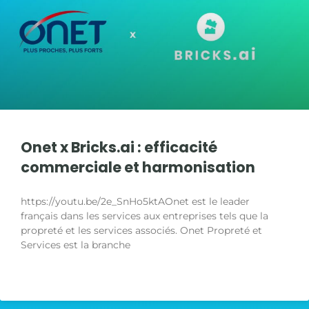
#3 | DV Group x Bricks.ai | Caroline Pillien
1:16
#2 | Infopro Digital x Bricks.ai | Stéphane Philip
2:14
#1 | RTEAM x Bricks.ai | Cyril Marsaud
2:48
Onet x Bricks.ai : efficacité
commerciale et harmonisation
https://youtu.be/2e_SnHo5ktAOnet est le leader
français dans les services aux entreprises tels que la
propreté et les services associés. Onet Propreté et
Services est la branche
LIRE LA SUITE »