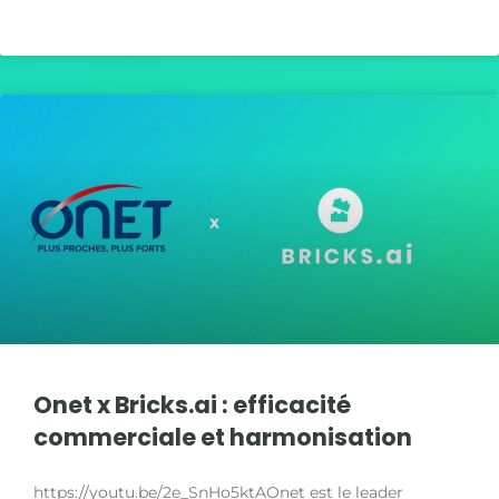
LIRE LA SUITE »
Onet x Bricks.ai : efficacité
commerciale et harmonisation
https://youtu.be/2e_SnHo5ktAOnet est le leader