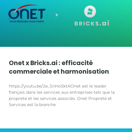
#3 | DV Group x Bricks.ai | Caroline Pillien
1:16
#2 | Infopro Digital x Bricks.ai | Stéphane Philip
2:14
#1 | RTEAM x Bricks.ai | Cyril Marsaud
2:48
Onet x Bricks.ai : efficacité
commerciale et harmonisation
https://youtu.be/2e_SnHo5ktAOnet est le leader
français dans les services aux entreprises tels que la
propreté et les services associés. Onet Propreté et
Services est la branche
LIRE LA SUITE »