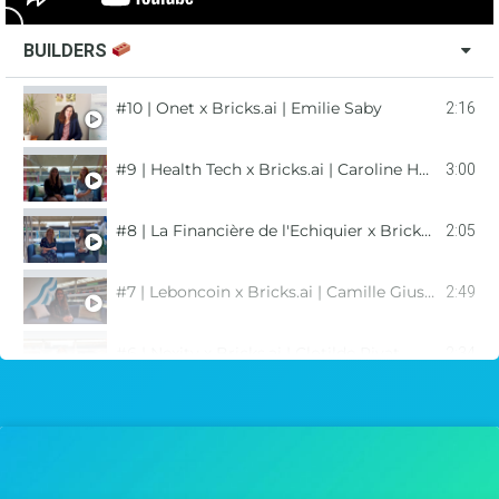
BUILDERS
#10 | Onet x Bricks.ai | Emilie Saby
2:16
#9 | Health Tech x Bricks.ai | Caroline Henry & Céline Faria
3:00
#8 | La Financière de l'Echiquier x Bricks.ai | Audrey Ohayon & Clothilde Helluy Lafont
2:05
#7 | Leboncoin x Bricks.ai | Camille Giustini
2:49
#6 | Nexity x Bricks.ai | Clotilde Rivat
2:34
#5 | Tibco x Bricks.ai | Stéphane Groc
2:36
#4 | Odigo x Bricks.ai | Anaïs Burmeister
1:50