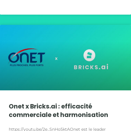
LIRE LA SUITE »
Onet x Bricks.ai : efficacité
commerciale et harmonisation
https://youtu.be/2e_SnHo5ktAOnet est le leader