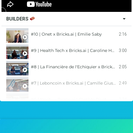
BUILDERS
#10 | Onet x Bricks.ai | Emilie Saby
2:16
#9 | Health Tech x Bricks.ai | Caroline Henry & Céline Faria
3:00
#8 | La Financière de l'Echiquier x Bricks.ai | Audrey Ohayon & Clothilde Helluy Lafont
2:05
#7 | Leboncoin x Bricks.ai | Camille Giustini
2:49
#6 | Nexity x Bricks.ai | Clotilde Rivat
2:34
#5 | Tibco x Bricks.ai | Stéphane Groc
2:36
#4 | Odigo x Bricks.ai | Anaïs Burmeister
1:50