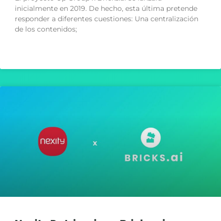
inicialmente en 2019. De hecho, esta última pretende
responder a diferentes cuestiones: Una centralización
de los contenidos;
LIRE LA SUITE »