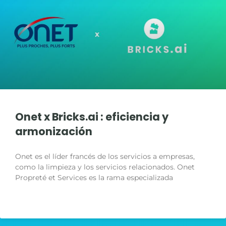
#3 | DV Group x Bricks.ai | Caroline Pillien
1:16
#2 | Infopro Digital x Bricks.ai | Stéphane Philip
2:14
#1 | RTEAM x Bricks.ai | Cyril Marsaud
2:48
Onet x Bricks.ai : eficiencia y
armonización
Onet es el líder francés de los servicios a empresas,
como la limpieza y los servicios relacionados. Onet
Propreté et Services es la rama especializada
LIRE LA SUITE »